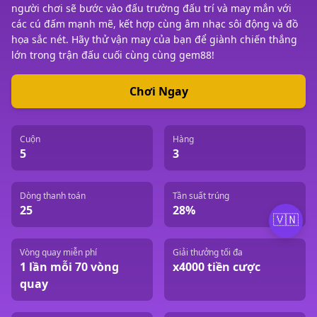
người chơi sẽ bước vào đấu trường đấu trí và may mắn với
các cú đấm mạnh mẽ, kết hợp cùng âm nhạc sôi động và đồ
họa sắc nét. Hãy thử vận may của bạn để giành chiến thắng
lớn trong trận đấu cuối cùng cùng gem88!
Chơi Ngay
Cuộn
Hàng
5
3
Dòng thanh toán
Tần suất trúng
25
28%
🇻🇳
Vòng quay miễn phí
Giải thưởng tối đa
1 lần mỗi 70 vòng
x4000 tiền cược
quay