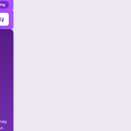
ống
Ký
phép
ản