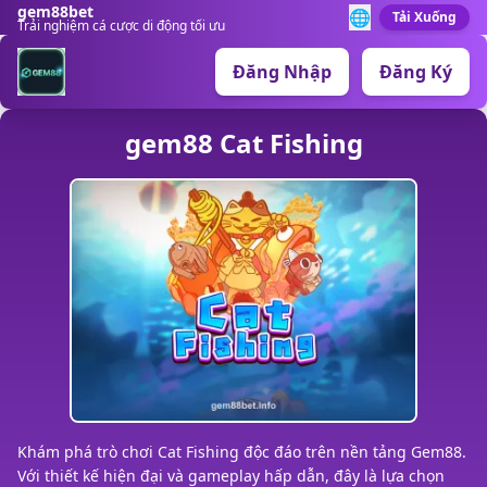
gem88bet
🌐
Tải Xuống
Trải nghiệm cá cược di động tối ưu
Đăng Nhập
Đăng Ký
gem88 Cat Fishing
Khám phá trò chơi Cat Fishing độc đáo trên nền tảng Gem88.
Với thiết kế hiện đại và gameplay hấp dẫn, đây là lựa chọn