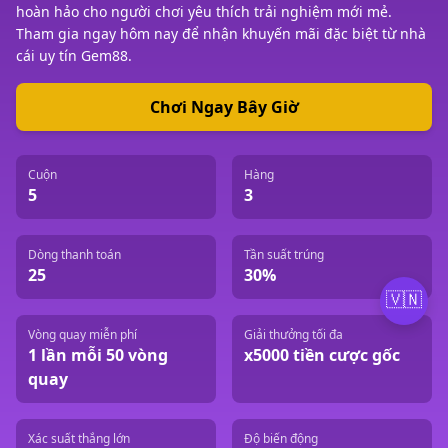
hoàn hảo cho người chơi yêu thích trải nghiệm mới mẻ.
Tham gia ngay hôm nay để nhận khuyến mãi đặc biệt từ nhà
cái uy tín Gem88.
Chơi Ngay Bây Giờ
Cuộn
Hàng
5
3
Dòng thanh toán
Tần suất trúng
25
30%
🇻🇳
Vòng quay miễn phí
Giải thưởng tối đa
1 lần mỗi 50 vòng
x5000 tiền cược gốc
quay
Xác suất thắng lớn
Độ biến động