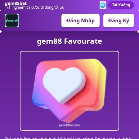
gem88bet
🌐
Tải Xuống
Trải nghiệm cá cược di động tối ưu
Đăng Nhập
Đăng Ký
gem88 Favourate
Trải nghiệm trò chơi giải trí tuyệt vời cùng Favourate tại nhà