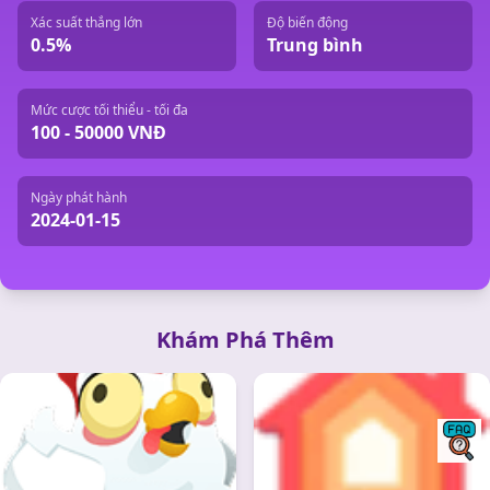
Xác suất thắng lớn
Độ biến động
0.5%
Trung bình
Mức cược tối thiểu - tối đa
100 - 50000 VNĐ
Ngày phát hành
2024-01-15
Khám Phá Thêm