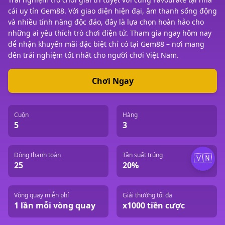
cái uy tín Gem88. Với giao diện hiện đại, âm thanh sống động
và nhiều tính năng độc đáo, đây là lựa chọn hoàn hảo cho
những ai yêu thích trò chơi điện tử. Tham gia ngay hôm nay
để nhận khuyến mãi đặc biệt chỉ có tại Gem88 – nơi mang
đến trải nghiệm tốt nhất cho người chơi Việt Nam.
Chơi Ngay
Cuộn
Hàng
5
3
Dòng thanh toán
Tần suất trúng
🇻🇳
25
20%
Vòng quay miễn phí
Giải thưởng tối đa
1 lần mỗi vòng quay
x1000 tiền cược