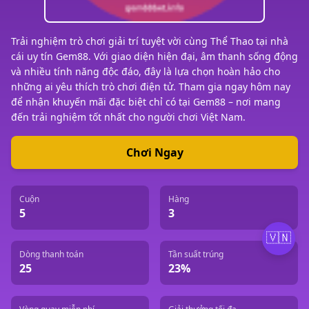
Trải nghiệm trò chơi giải trí tuyệt vời cùng Thể Thao tại nhà
cái uy tín Gem88. Với giao diện hiện đại, âm thanh sống động
và nhiều tính năng độc đáo, đây là lựa chọn hoàn hảo cho
những ai yêu thích trò chơi điện tử. Tham gia ngay hôm nay
để nhận khuyến mãi đặc biệt chỉ có tại Gem88 – nơi mang
đến trải nghiệm tốt nhất cho người chơi Việt Nam.
Chơi Ngay
Cuộn
Hàng
5
3
🇻🇳
Dòng thanh toán
Tần suất trúng
25
23%